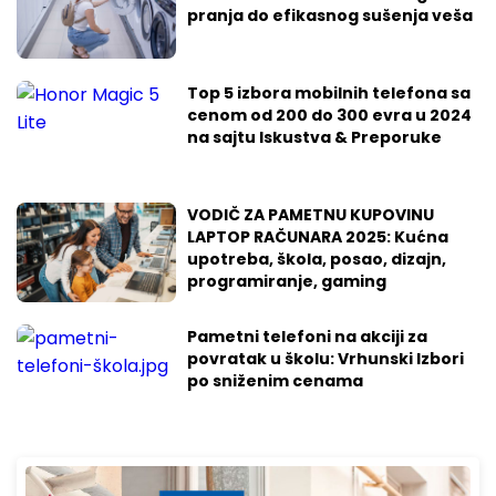
pranja do efikasnog sušenja veša
Top 5 izbora mobilnih telefona sa
cenom od 200 do 300 evra u 2024
na sajtu Iskustva & Preporuke
VODIČ ZA PAMETNU KUPOVINU
LAPTOP RAČUNARA 2025: Kućna
upotreba, škola, posao, dizajn,
programiranje, gaming
Pametni telefoni na akciji za
povratak u školu: Vrhunski Izbori
po sniženim cenama