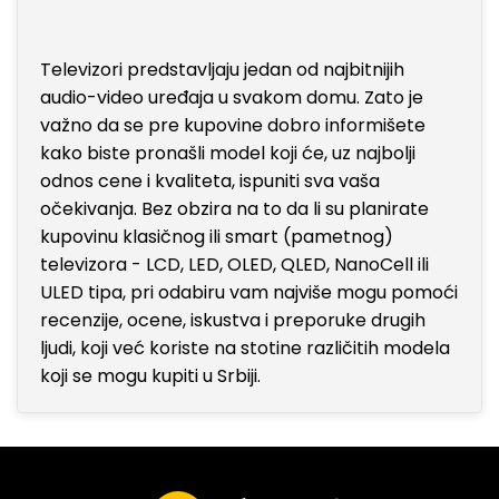
Televizori predstavljaju jedan od najbitnijih
audio-video uređaja u svakom domu. Zato je
važno da se pre kupovine dobro informišete
kako biste pronašli model koji će, uz najbolji
odnos cene i kvaliteta, ispuniti sva vaša
očekivanja. Bez obzira na to da li su planirate
kupovinu klasičnog ili smart (pametnog)
televizora - LCD, LED, OLED, QLED, NanoCell ili
ULED tipa, pri odabiru vam najviše mogu pomoći
recenzije, ocene, iskustva i preporuke drugih
ljudi, koji već koriste na stotine različitih modela
koji se mogu kupiti u Srbiji.