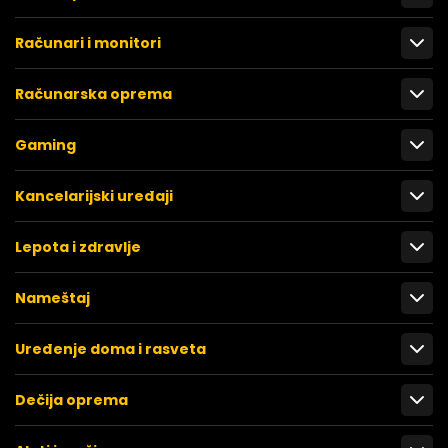
Računari i monitori
Računarska oprema
Gaming
Kancelarijski uređaji
Lepota i zdravlje
Nameštaj
Uređenje doma i rasveta
Dečija oprema