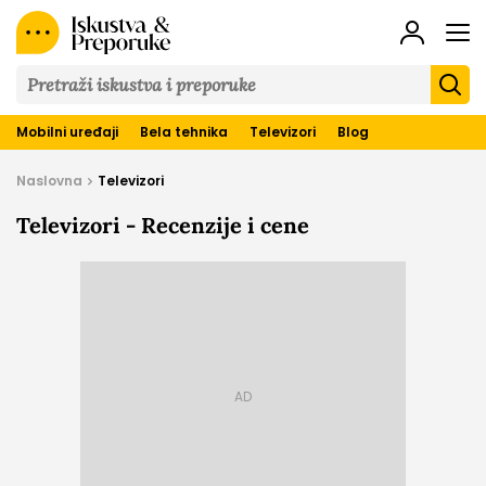
Iskustva
&
Preporuke
Mobilni uređaji
Bela tehnika
Televizori
Blog
Naslovna
Televizori
Televizori - Recenzije i cene